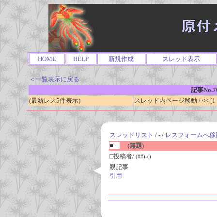
HOME
HELP
新規作成
スレッド表示
＜一覧表示に戻る
記事No.7
(最新レス5件表示)
スレッド内ページ移動 / << [1-0
スレッドリスト
/ - /
レスフォームへ移
■
(無題)
□投稿者/
(##)-()
親記事
引用