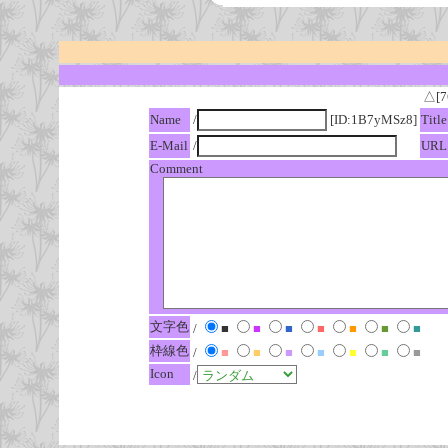
△[7
Name
/
[ID:1B7yMSz8]
Title
E-Mail
/
URL
Comment
文字色
/
■
■
■
■
■
■
■
枠線色
/
■
■
■
■
■
■
■
Icon
/