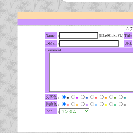
△[7
Name
/
[ID:e9GdxaPL]
Title
E-Mail
/
URL
Comment
文字色
/
■
■
■
■
■
■
■
枠線色
/
■
■
■
■
■
■
■
Icon
/