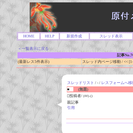
HOME
HELP
新規作成
スレッド表示
＜一覧表示に戻る
記事No.7
(最新レス5件表示)
スレッド内ページ移動 / << [1-0
スレッドリスト
/ - /
レスフォームへ移
■
(無題)
□投稿者/
(##)-()
親記事
引用