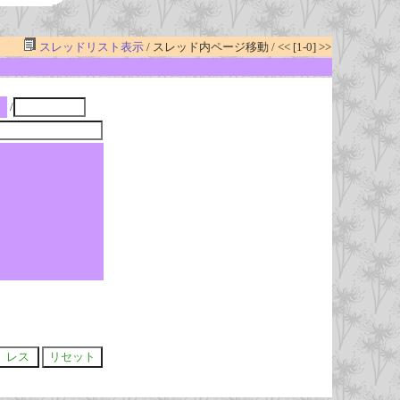
スレッドリスト表示
/ スレッド内ページ移動 / << [1-0] >>
/