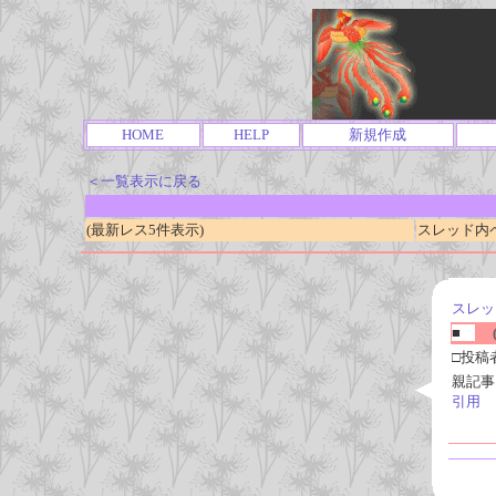
HOME
HELP
新規作成
＜一覧表示に戻る
(最新レス5件表示)
スレッド内ページ
スレッ
■
(
□投稿
親記事
引用