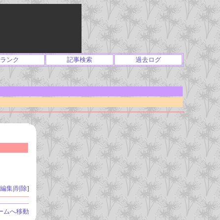
ランク
記事検索
過去ログ
編集
|
削除
]
ームへ移動