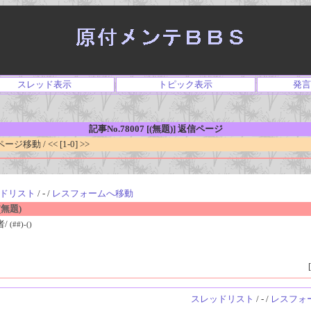
スレッド表示
トピック表示
発言
記事No.78007 [(無題)] 返信ページ
移動 / << [1-0] >>
ドリスト
/ - /
レスフォームへ移動
無題)
者/
(##)-()
[
スレッドリスト
/ - /
レスフォ