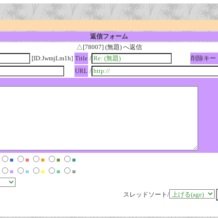
返信フォーム
△[78007] (無題) へ返信
[ID:JwmjLm1h]
Title
/
削除キー
URL
/
■
■
■
■
■
■
■
■
■
■
スレッドソート/