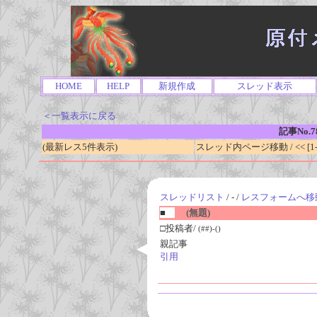
HOME
HELP
新規作成
スレッド表示
＜一覧表示に戻る
記事No.7
(最新レス5件表示)
スレッド内ページ移動 / << [1-0
スレッドリスト
/ - /
レスフォームへ移
■
(無題)
□投稿者/
(##)-()
親記事
引用