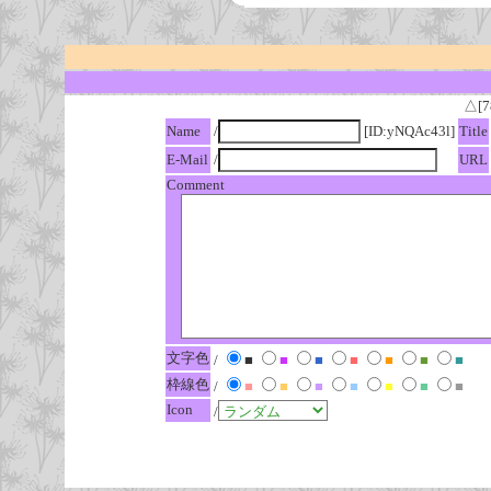
△[7
Name
/
[ID:yNQAc43l]
Title
E-Mail
/
URL
Comment
文字色
/
■
■
■
■
■
■
■
枠線色
/
■
■
■
■
■
■
■
Icon
/