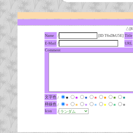
△[8
Name
/
[ID:T6sDhU5E]
Title
E-Mail
/
URL
Comment
文字色
/
■
■
■
■
■
■
■
枠線色
/
■
■
■
■
■
■
■
Icon
/