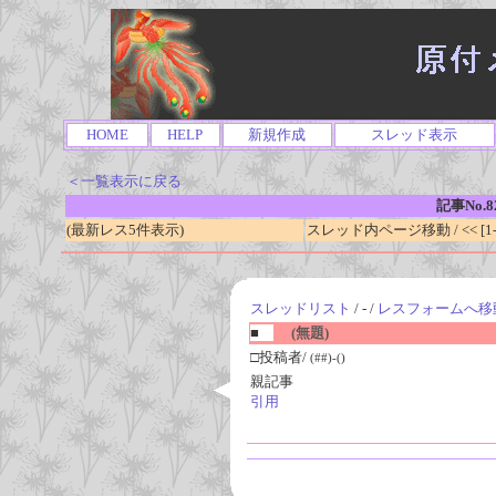
HOME
HELP
新規作成
スレッド表示
＜一覧表示に戻る
記事No.8
(最新レス5件表示)
スレッド内ページ移動 / << [1-0
スレッドリスト
/ - /
レスフォームへ移
■
(無題)
□投稿者/
(##)-()
親記事
引用