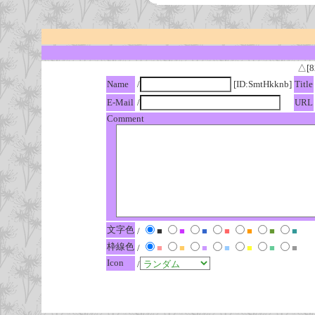
△[8
Name
/
[ID:SmtHkknb]
Title
E-Mail
/
URL
Comment
文字色
/
■
■
■
■
■
■
■
枠線色
/
■
■
■
■
■
■
■
Icon
/