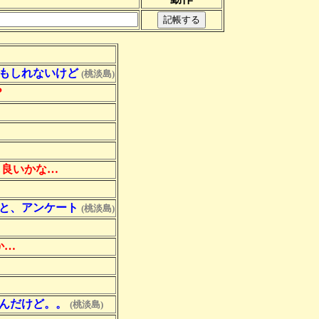
かもしれないけど
(桃淡島)
？
も良いかな…
あと、アンケート
(桃淡島)
か…
いんだけど。。
(桃淡島)