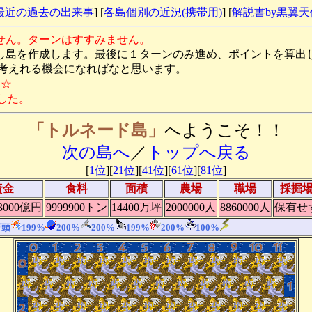
最近の過去の出来事
] [
各島個別の近況(携帯用)
] [
解説書by黒翼
せん。ターンはすすみません。
し島を作成します。最後に１ターンのみ進め、ポイントを算出
れる機会になればなと思います。
す☆
した。
「トルネード島」
へようこそ！！
次の島へ
／
トップへ戻る
[
1位
][
21位
][
41位
][
61位
][
81位
]
資金
食料
面積
農場
職場
採掘
3000億円
9999900トン
14400万坪
2000000人
8860000人
保有せ
万頭
199%
200%
200%
199%
200%
100%