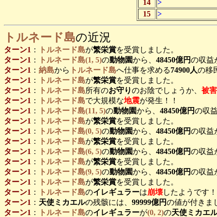
14
>
15
>
トルネード島
の近況
ターン1
：
トルネード島
が
繁栄賞
を受賞しました。
ターン1
：
トルネード島(1, 5)
の
動物園
から、
48450億円
の収益
ターン1
：
納島
から
トルネード島
へ仕事を求める
74900人
の移
ターン1
：
トルネード島
が
繁栄賞
を受賞しました。
ターン1
：
トルネード島
所有の
お守り
のお陰でしょうか、
被害
ターン1
：
トルネード島
で大規模な
地震
が発生！！
ターン1
：
トルネード島(11, 5)
の
動物園
から、
48450億円
の収益
ターン1
：
トルネード島
が
繁栄賞
を受賞しました。
ターン1
：
トルネード島(0, 5)
の
動物園
から、
48450億円
の収益
ターン1
：
トルネード島
が
繁栄賞
を受賞しました。
ターン1
：
トルネード島(6, 5)
の
動物園
から、
48450億円
の収益
ターン1
：
トルネード島
が
繁栄賞
を受賞しました。
ターン1
：
トルネード島(9, 5)
の
動物園
から、
48450億円
の収益
ターン1
：
トルネード島
が
繁栄賞
を受賞しました。
ターン1
：
トルネード島
の
イレギュラー
は
崩壊
したようです！
ターン1
：
天使ミカエル
の残骸には、
99999億円
の値が付きま
ターン1
：
トルネード島
の
イレギュラー
が
(0, 2)
の
天使ミカエ