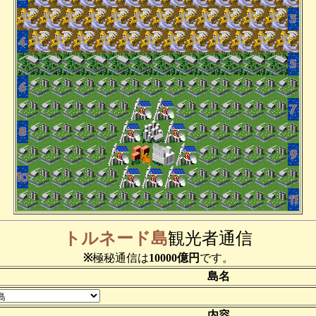
トルネード島
観光者通信
※
極秘通信は
10000億円
です。
島名
内容