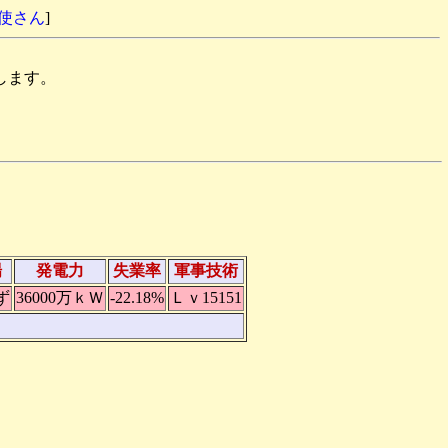
天使さん
]
します。
場
発電力
失業率
軍事技術
ず
36000万ｋＷ
-22.18%
Ｌｖ15151