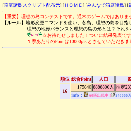
[
箱庭諸島スクリプト配布元
] [
ＨＯＭＥ
] [
みんなで箱庭諸島
] [
【重要】理想の島コンテストです。通常のゲームではありま
【ルール】地形変更コマンドを使い、各島、理想の島を目指
理想の地形バランスと理想の島の形とは？それを考え
☆お待たせしました！ついに結果発表で
１票あたりのPointは10000pts.とさせていただきま
順位
総合Point
人口
175840
8888800人
推定23
16
info：
60匹出現中!!
240000