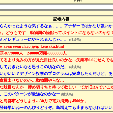
記帳内容
かならんかったような気するなぁ、。。アナザーではかなり強い
るほろ。どうもです 動物園の怪獣ってポイントにならないのかな
ちゃんイレギュラーにやられるんじゃ。。
(桃淡島)
.arearesearch.co.jp/ip-kensaku.html
頭-8779000人 240000万頭-8860000人
がってるより丸みの方が見た目は良いのかな…失業率0.0にせんで
を施しておきたいなと思うこの頃なのだ。
(桃淡島)
くらいがいい？デザイン投票のプログラムは完成したんだけど、
から食糧出せないのか…動物園やらな…
稼がな駄目なんか 締め切りちと待って欲しい てか旧RAでいこ
ぱり、このパターンが最強なのかなー
(桃淡島)
市と海都市どうしよう…30万で電力消費は4500か。
が、登録早いねーのんびりどうぞ。島増えても止まらなければい