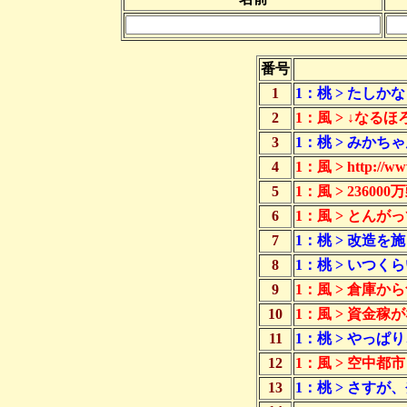
番号
1
1：桃 > たし
2
1：風 > ↓な
3
1：桃 > みか
4
1：風 > http://www
5
1：風 > 236000万
6
1：風 > とん
7
1：桃 > 改造
8
1：桃 > いつ
9
1：風 > 倉庫
10
1：風 > 資金
11
1：桃 > やっ
12
1：風 > 空中都
13
1：桃 > さす