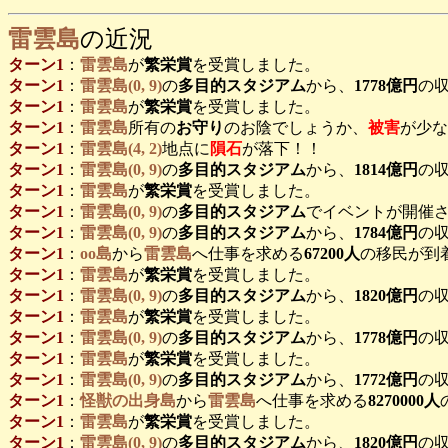
雷雲島
の近況
ターン1
：
雷雲島
が
繁栄賞
を受賞しました。
ターン1
：
雷雲島(0, 9)
の
多目的スタジアム
から、
1778億円
の
ターン1
：
雷雲島
が
繁栄賞
を受賞しました。
ターン1
：
雷雲島
所有の
お守り
のお陰でしょうか、
被害
が少な
ターン1
：
雷雲島(4, 2)
地点に
隕石
が落下！！
ターン1
：
雷雲島(0, 9)
の
多目的スタジアム
から、
1814億円
の
ターン1
：
雷雲島
が
繁栄賞
を受賞しました。
ターン1
：
雷雲島(0, 9)
の
多目的スタジアム
でイベントが開催
ターン1
：
雷雲島(0, 9)
の
多目的スタジアム
から、
1784億円
の
ターン1
：
oo島
から
雷雲島
へ仕事を求める
67200人
の移民が到
ターン1
：
雷雲島
が
繁栄賞
を受賞しました。
ターン1
：
雷雲島(0, 9)
の
多目的スタジアム
から、
1820億円
の
ターン1
：
雷雲島
が
繁栄賞
を受賞しました。
ターン1
：
雷雲島(0, 9)
の
多目的スタジアム
から、
1778億円
の
ターン1
：
雷雲島
が
繁栄賞
を受賞しました。
ターン1
：
雷雲島(0, 9)
の
多目的スタジアム
から、
1772億円
の
ターン1
：
怪獣の出身島
から
雷雲島
へ仕事を求める
8270000人
ターン1
：
雷雲島
が
繁栄賞
を受賞しました。
ターン1
：
雷雲島(0, 9)
の
多目的スタジアム
から、
1820億円
の