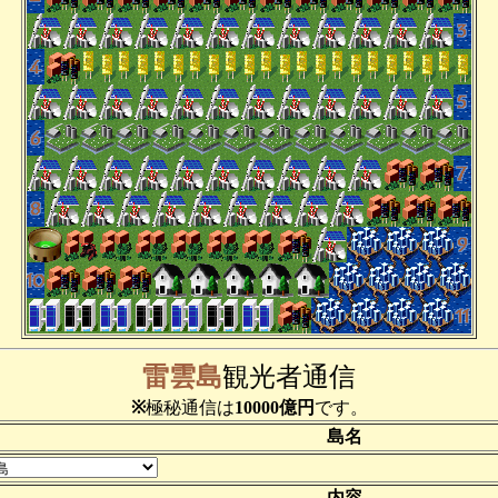
雷雲島
観光者通信
※
極秘通信は
10000億円
です。
島名
内容