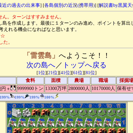
最近の過去の出来事
] [
各島個別の近況(携帯用)
] [
解説書by黒翼
せん。ターンはすすみません。
し島を作成します。最後に１ターンのみ進め、ポイントを算出
れる機会になればなと思います。
す☆
した。
「雷雲島」
へようこそ！！
次の島へ
／
トップへ戻る
[
1位
][
21位
][
41位
][
61位
][
81位
]
食料
面積
農場
職場
採掘
9999900トン
13300万坪
2800000人
10170000人
保有せ
億円＋
199%
199%
199%
100%