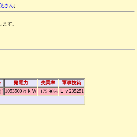
天使さん
]
します。
場
発電力
失業率
軍事技術
ず
1053500万ｋＷ
Ｌｖ235251
-175.96%