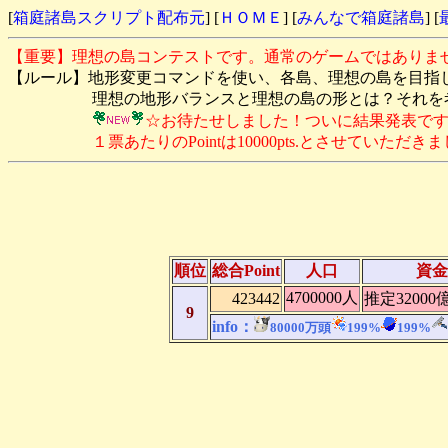
[
箱庭諸島スクリプト配布元
] [
ＨＯＭＥ
] [
みんなで箱庭諸島
] [
【重要】理想の島コンテストです。通常のゲームではありま
【ルール】地形変更コマンドを使い、各島、理想の島を目指
理想の地形バランスと理想の島の形とは？それを考え
☆お待たせしました！ついに結果発表で
１票あたりのPointは10000pts.とさせていただきま
順位
総合Point
人口
資金
4700000人
423442
推定32000
9
info：
80000万頭
199%
199%