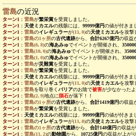
雷島
の近況
ターン1
：
雷島
が
繁栄賞
を受賞しました。
ターン1
：
天使ミカエル
の残骸には、
99999億円
の値が付きま
ターン1
：
雷島
の
イレギュラー
が
(11, 0)
の
天使ミカエル
を攻撃
ターン1
：
雷島の1ヶ所
の
古代遺跡
から、
合計6267億円
の収益
ターン1
：
雷島(6, 8)
の
海あみゅ
でイベントが開催され、
3500
ターン1
：
雷島(10, 0)
の
海あみゅ
でイベントが開催され、
350
ターン1
：
雷島(1, 0)
の
海あみゅ
でイベントが開催され、
3500
ターン1
：
雷島
が
災難賞
を受賞しました。
ターン1
：
雷島
が
繁栄賞
を受賞しました。
ターン1
：
天使ミカエル
の残骸には、
99999億円
の値が付きま
ターン1
：
雷島
の
イレギュラー
が
(11, 0)
の
天使ミカエル
を攻撃
ターン1
：
雷島
を取り巻く
バリア
のお陰で
被害
が少なかったよ
ターン1
：
雷島(2, 9)
地点に
隕石
が落下！！
ターン1
：
雷島の1ヶ所
の
古代遺跡
から、
合計1419億円
の収益
ターン1
：
雷島
が
繁栄賞
を受賞しました。
ターン1
：
天使ミカエル
の残骸には、
99999億円
の値が付きま
ターン1
：
雷島
の
イレギュラー
が
(11, 0)
の
天使ミカエル
を攻撃
ターン1
：
雷島の1ヶ所
の
古代遺跡
から、
合計148億円
の収益が
ターン1
：
雷島(11, 2)
の
動物園
から、
10725億円
の収益が上がり