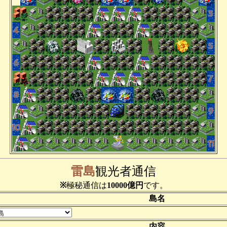
雷島
観光者通信
※
極秘通信は
10000億円
です。
島名
内容