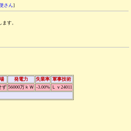
天使さん
]
します。
場
発電力
失業率
軍事技術
せず
56000万ｋＷ
-3.00%
Ｌｖ24011