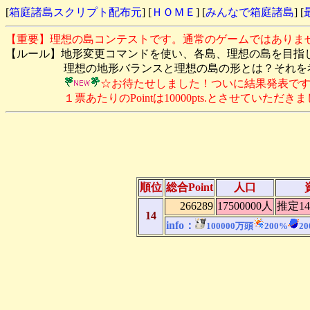
[
箱庭諸島スクリプト配布元
] [
ＨＯＭＥ
] [
みんなで箱庭諸島
] [
【重要】理想の島コンテストです。通常のゲームではありま
【ルール】地形変更コマンドを使い、各島、理想の島を目指
理想の地形バランスと理想の島の形とは？それを考え
☆お待たせしました！ついに結果発表で
１票あたりのPointは10000pts.とさせていただきま
順位
総合Point
人口
266289
17500000人
推定14
14
info：
100000万頭
200%
2