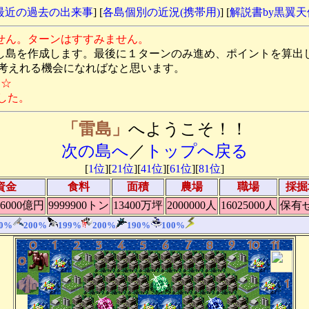
最近の過去の出来事
] [
各島個別の近況(携帯用)
] [
解説書by黒翼
せん。ターンはすすみません。
し島を作成します。最後に１ターンのみ進め、ポイントを算出
れる機会になればなと思います。
す☆
した。
「雷島」
へようこそ！！
次の島へ
／
トップへ戻る
[
1位
][
21位
][
41位
][
61位
][
81位
]
資金
食料
面積
農場
職場
採掘
6000億円
9999900トン
13400万坪
2000000人
16025000人
保有
00%
200%
199%
200%
190%
100%