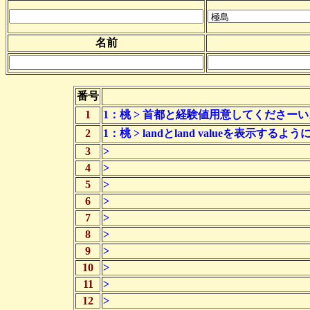
名前
番号
1
1：桃 > 首都と経験値用意してくださーい
2
1：桃 > landとland valueを表
3
>
4
>
5
>
6
>
7
>
8
>
9
>
10
>
11
>
12
>