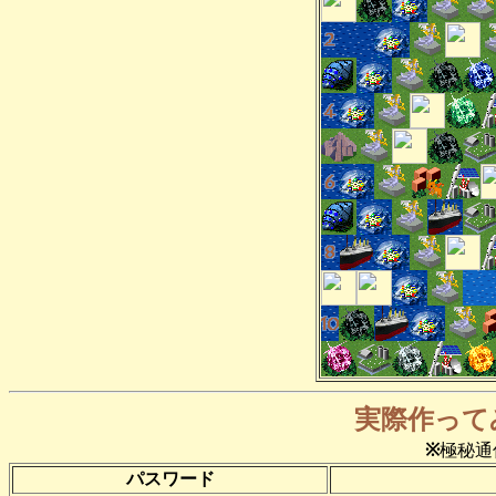
実際作って
※
極秘通
パスワード