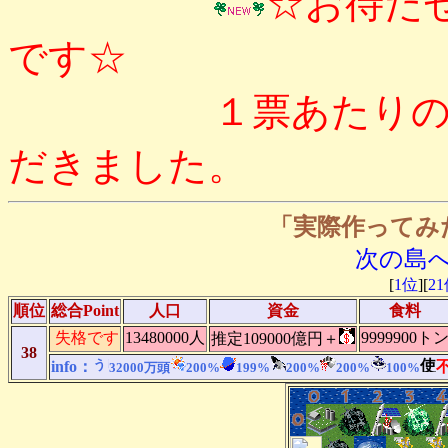
☆お待た
です☆
１票あたりのPointは
だきました。
「実際作ってみ
次の島
[
1位
][
2
順位
総合Point
人口
資金
食料
失格です
13480000人
9999900ト
推定109000億円＋
38
info：
32000万頭
200%
199%
200%
200%
100%