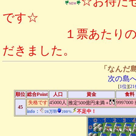
☆お待た
です☆
１票あたりのPointは
だきました。
「なんだ
次の島
[
1位
][
2
順位
総合Point
人口
資金
食料
失格です
45000人
999700
推定500億円未満＋
45
info：
不足中！
26万羽
200%