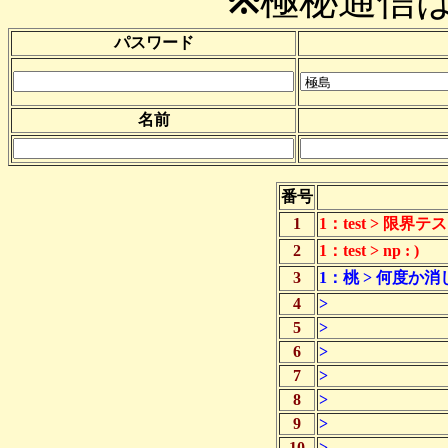
※
極秘通信
パスワード
名前
番号
1
1：test > 限界テ
2
1：test > np : )
3
1：桃 > 何度か
4
>
5
>
6
>
7
>
8
>
9
>
10
>