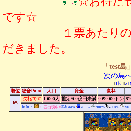
☆お待た
です☆
１票あたりのPointは
だきました。
「test島
次の島
[
1位
][
2
順位
総合Point
人口
資金
食料
失格です
10000人
推定500億円未満
9999900トン
8
65
info：
36匹出現中!!
199%
200%
200%
200%
20