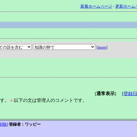
新着ホームページ
-
更新ホーム
[
more
]
[
通常表示
] [
登録
す。
★
以下の文は管理人のコメントです。
削除
]
登録者：ワッピー