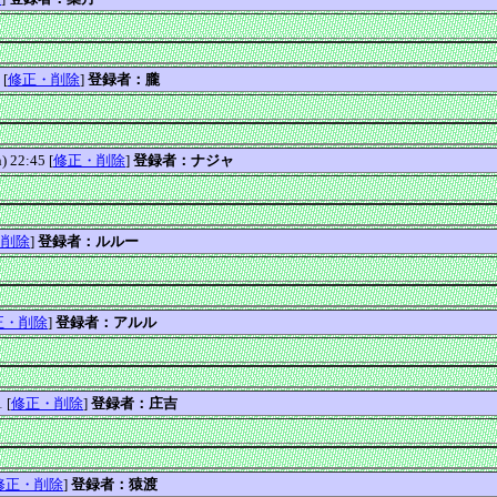
 [
修正・削除
]
登録者：朧
22:45 [
修正・削除
]
登録者：ナジャ
・削除
]
登録者：ルルー
正・削除
]
登録者：アルル
 [
修正・削除
]
登録者：庄吉
修正・削除
]
登録者：猿渡