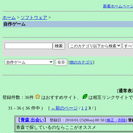
新着ホームペー
ホーム
>
ソフトウェア
>
自作ゲーム
[
他のカテゴリ
]
[
通常表
登録件数：36件
はおすすめサイト、
は相互リンクサイトで
31 - 36 ( 36 件中 ) [
←前のページ
/
1
2
3
/ ]
【
青森 出会い
】
登録日：2010/01/25(Mon) 00:50 [
修正・削除
]
登
青森で探しているのならここがオススメ