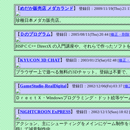
【
めだか販売店 メダカランド
】
登録日：2009/11/19(Thu) 21:15
珍種日本メダカ販売店。
【
Ｄのプログラム
】
登録日：2005/08/11(Thu) 20:44 [
修正・削除
HSP C C++ DirectX の入門講座や、それらで作ったソ
【
KYUCON 3D CHAT
】
登録日：2003/01/25(Sat) 02:48 [
修正・
ブラウザー上で遊べる無料の3Dチャット。登録は不要で
【
GameStudio-RealDigital
】
登録日：2002/12/06(Fri) 03:37 [
修
ＤｒｅｃｔＸ・Windowsプログラミング・ドット絵等
【
NiGHTCROON ExPRESS
】
登録日：2002/12/15(Sun) 18:02 
アクション、主にシューティングをメインにゲーム制作を
指して誠意制作中