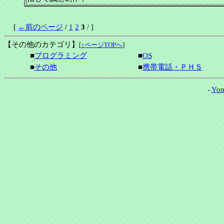
[
←前のページ
/
1
2
3
/ ]
【その他のカテゴリ】
[
↑ページTOPへ
]
■
プログラミング
■
OS
■
その他
■
携帯電話・ＰＨＳ
-
Yom