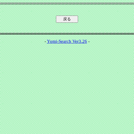
-
Yomi-Search Ver3.26
-