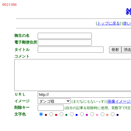
0021366
[
トップに戻る
] [
使い
御主の名
電子郵便住所
タイトル
コメント
ＵＲＬ
イメージ
[
画像イメージ
(まだなにもないっす)
削除キー
(自分の記事を削除時に使用。英数字で8文
文字色
■
■
■
■
■
■
■
■