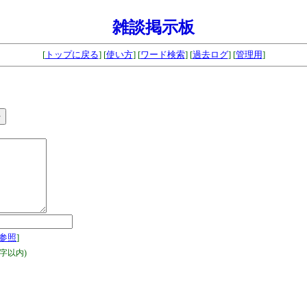
雑談掲示板
[
トップに戻る
] [
使い方
] [
ワード検索
] [
過去ログ
] [
管理用
]
参照
]
字以内)