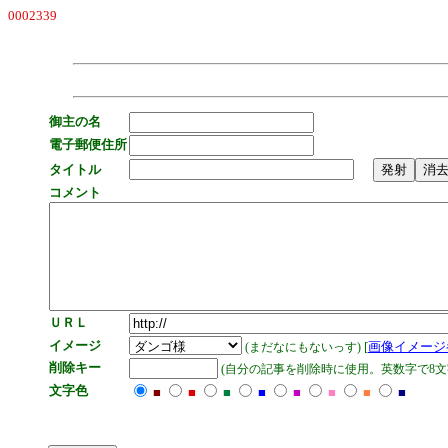
0002339
御主の名
電子郵便住所
タイトル
コメント
ＵＲＬ
イメージ
[
画像イメージ
(まだなにもないっす)
削除キー
(自分の記事を削除時に使用。英数字で8文
文字色
■
■
■
■
■
■
■
■