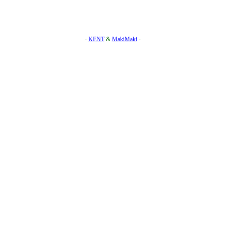
-
KENT
&
MakiMaki
-