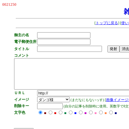
0021250
[
トップに戻る
] [
使い
御主の名
電子郵便住所
タイトル
コメント
ＵＲＬ
イメージ
[
画像イメージ
(まだなにもないっす)
削除キー
(自分の記事を削除時に使用。英数字で8文
文字色
■
■
■
■
■
■
■
■