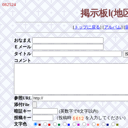
082524
掲示板Ⅰ(
[
トップに戻る
] [
アルバム
] [
おなまえ
Ｅメール
タイトル
コメント
参照URL
添付File
暗証キー
(英数字で8文字以内)
投稿キー
（投稿時
を入力してください）
文字色
■
■
■
■
■
■
■
■
■