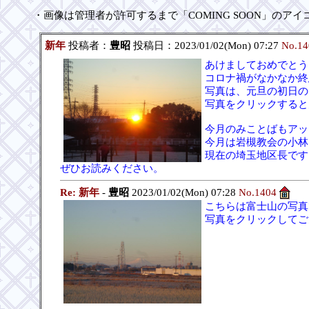
・画像は管理者が許可するまで「COMING SOON」のア
新年
投稿者：
豊昭
投稿日：2023/01/02(Mon) 07:27
No.14
あけましておめでとう
コロナ禍がなかなか終
写真は、元旦の初日の
写真をクリックすると
今月のみことばもアッ
今月は岩槻教会の小林
現在の埼玉地区長です
ぜひお読みください。
Re: 新年
-
豊昭
2023/01/02(Mon) 07:28
No.1404
こちらは富士山の写真
写真をクリックしてご