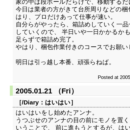
家の中は段ボールだらけで、移動するだ
今日は業者の方がきて台所周りなどの梱
はり、プロだけあって仕事が速い。
自分らがやったら、箱詰めしていく一品
していくので、 半日いや一日かかるか
足らずで箱詰め完了。
やはり、梱包作業付きのコースでお願い
明日は引っ越し本番、頑張らねば。
Posted at 2005
2005.01.21 （Fri）
［/Diary：
はいはい
］
はいはいをし始めたアンナ。
うつぶせのアンナの目の前にモノを置く
いうことで、 前に進もうとするが、は