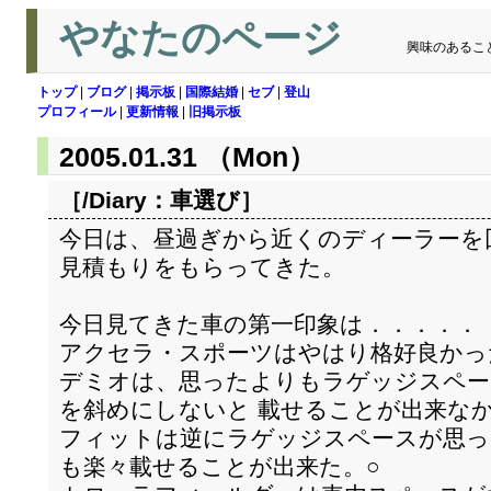
やなたのページ
興味のあるこ
トップ
|
ブログ
|
掲示板
|
国際結婚
|
セブ
|
登山
プロフィール
|
更新情報
|
旧掲示板
2005.01.31 （Mon）
［/Diary：
車選び
］
今日は、昼過ぎから近くのディーラーを
見積もりをもらってきた。
今日見てきた車の第一印象は．．．．．
アクセラ・スポーツはやはり格好良かっ
デミオは、思ったよりもラゲッジスペー
を斜めにしないと 載せることが出来な
フィットは逆にラゲッジスペースが思っ
も楽々載せることが出来た。○