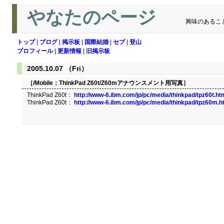
やなたのページ
興味のあるこ
トップ
|
ブログ
|
掲示板
|
国際結婚
|
セブ
|
登山
プロフィール
|
更新情報
|
旧掲示板
2005.10.07 （Fri）
［/Mobile：
ThinkPad Z60t/Z60mアナウンスメント用写真
］
ThinkPad Z60t：
http://www-6.ibm.com/jp/pc/media/thinkpad/tpz60t.ht
ThinkPad Z60t：
http://www-6.ibm.com/jp/pc/media/thinkpad/tpz60m.h