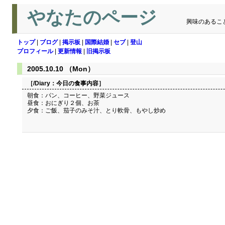
やなたのページ
興味のあるこ
トップ
|
ブログ
|
掲示板
|
国際結婚
|
セブ
|
登山
プロフィール
|
更新情報
|
旧掲示板
2005.10.10 （Mon）
［/Diary：
今日の食事内容
］
朝食：パン、コーヒー、野菜ジュース
昼食：おにぎり２個、お茶
夕食：ご飯、茄子のみそ汁、とり軟骨、もやし炒め