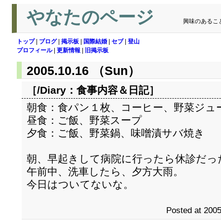
やなたのページ
興味のあるこ
トップ
|
ブログ
|
掲示板
|
国際結婚
|
セブ
|
登山
プロフィール
|
更新情報
|
旧掲示板
2005.10.16 （Sun）
［/Diary：
食事内容＆日記
］
朝食：食パン１枚、コーヒー、野菜ジュ
昼食：ご飯、野菜スープ
夕食：ご飯、野菜鍋、味噌漬サバ焼き
朝、早起きして病院に行ったら休診だっ
午前中、洗車したら、夕方大雨。
今日はついてないな。
Posted at 2005