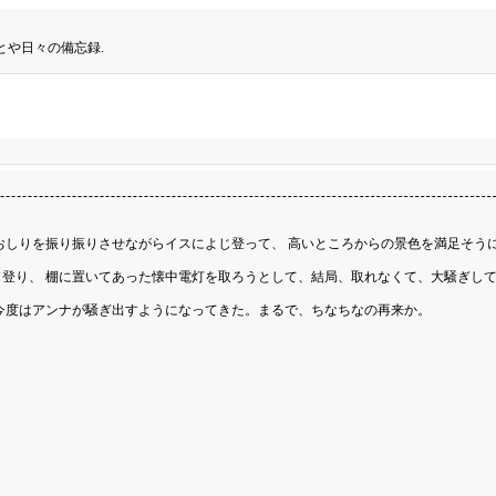
とや日々の備忘録.
おしりを振り振りさせながらイスによじ登って、 高いところからの景色を満足そう
登り、 棚に置いてあった懐中電灯を取ろうとして、結局、取れなくて、大騒ぎし
今度はアンナが騒ぎ出すようになってきた。まるで、ちなちなの再来か。