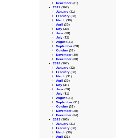
December
(31)
2017
(362)
January
(31)
February
(28)
March
(30)
April
(30)
May
(30)
June
(30)
July
(32)
August
(31)
September
(28)
October
(32)
November
(30)
December
(30)
2018
(367)
January
(32)
February
(28)
March
(31)
April
(30)
May
(31)
June
(29)
July
(31)
August
(31)
September
(31)
October
(31)
November
(28)
December
(34)
2019
(363)
January
(31)
February
(28)
March
(30)
April
(31)