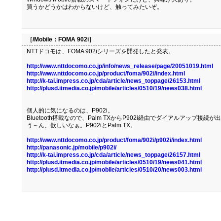
買うかどうかはわからないけど、触ってみたいぞ。
［/Mobile：
FOMA 902i
］
NTTドコモは、FOMA 902iシリーズを開発したと発表。
http://www.nttdocomo.co.jp/info/news_release/page/20051019.html
http://www.nttdocomo.co.jp/product/foma/902i/index.html
http://k-tai.impress.co.jp/cda/article/news_toppage/26153.html
http://plusd.itmedia.co.jp/mobile/articles/0510/19/news038.html
個人的に気になるのは、P902i。
Bluetooth搭載なので、Palm TXからP902i経由でダイアルアップ接続
う～ん、欲しいなぁ。P902iとPalm TX。
http://www.nttdocomo.co.jp/product/foma/902i/p902i/index.html
http://panasonic.jp/mobile/p902i/
http://k-tai.impress.co.jp/cda/article/news_toppage/26157.html
http://plusd.itmedia.co.jp/mobile/articles/0510/19/news041.html
http://plusd.itmedia.co.jp/mobile/articles/0510/20/news003.html