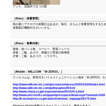
アンナ、洗面所で立つの図
［/Diary：
体重管理
］
我が家にアナログの体重計はあるが、毎日、きちんと体重管理をするため
体脂肪計機能付きがいいかな。
［/Diary：
食事内容
］
朝食：食パン２枚、コーヒー、野菜ジュース
昼食：ご飯、みそ汁、厚揚げと野菜の味噌煮
夕食：ご飯、あさり汁、シラス干し
［/Mobile：
WILLCOM 「W-ZERO3」
］
ウィルコムは、新世代モバイルコミュニケーション端末「W-ZERO3」を
http://www.willcom-inc.com/ja/corporate/press/2005/10/20/index.html
http://www.willcom-inc.com/ja/lineup/ws/003sh/
http://www.sharp.co.jp/corporate/news/051020-a.html
http://www.microsoft.com/japan/presspass/detail.aspx?newsid=2450
http://k-tai.impress.co.jp/cda/article/news_toppage/26175.html
Windows Mobile搭載のスマートフォンだけど、興味が大あり。