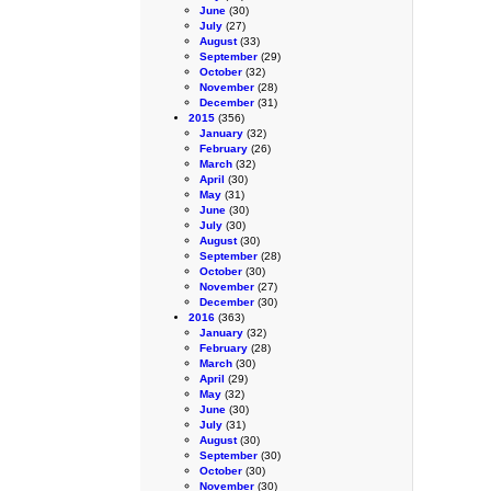
June
(30)
July
(27)
August
(33)
September
(29)
October
(32)
November
(28)
December
(31)
2015
(356)
January
(32)
February
(26)
March
(32)
April
(30)
May
(31)
June
(30)
July
(30)
August
(30)
September
(28)
October
(30)
November
(27)
December
(30)
2016
(363)
January
(32)
February
(28)
March
(30)
April
(29)
May
(32)
June
(30)
July
(31)
August
(30)
September
(30)
October
(30)
November
(30)