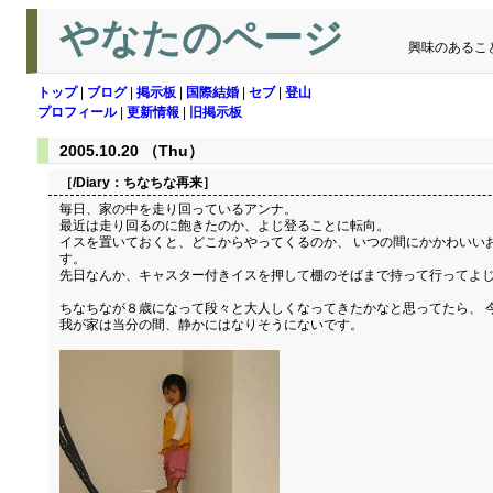
やなたのページ
興味のあるこ
トップ
|
ブログ
|
掲示板
|
国際結婚
|
セブ
|
登山
プロフィール
|
更新情報
|
旧掲示板
2005.10.20 （Thu）
［/Diary：
ちなちな再来
］
毎日、家の中を走り回っているアンナ。
最近は走り回るのに飽きたのか、よじ登ることに転向。
イスを置いておくと、どこからやってくるのか、 いつの間にかかわいい
す。
先日なんか、キャスター付きイスを押して棚のそばまで持って行ってよじ
ちなちなが８歳になって段々と大人しくなってきたかなと思ってたら、 
我が家は当分の間、静かにはなりそうにないです。