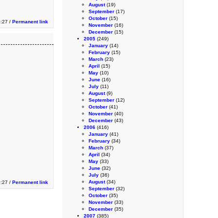
August
(19)
September
(17)
October
(15)
0:27 /
Permanent link
November
(16)
December
(15)
2005
(249)
January
(14)
February
(15)
March
(23)
April
(15)
May
(10)
June
(16)
July
(11)
August
(9)
September
(12)
October
(41)
November
(40)
December
(43)
2006
(416)
January
(41)
February
(34)
March
(37)
April
(34)
May
(33)
June
(32)
July
(36)
August
(34)
0:27 /
Permanent link
September
(32)
October
(35)
November
(33)
December
(35)
2007
(385)