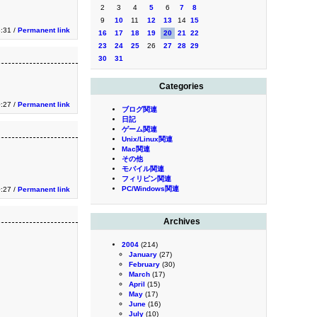
2
3
4
5
6
7
8
9
10
11
12
13
14
15
3:31 /
Permanent link
16
17
18
19
20
21
22
23
24
25
26
27
28
29
30
31
Categories
0:27 /
Permanent link
ブログ関連
日記
ゲーム関連
Unix/Linux関連
Mac関連
その他
モバイル関連
フィリピン関連
PC/Windows関連
0:27 /
Permanent link
Archives
2004
(214)
January
(27)
February
(30)
March
(17)
April
(15)
May
(17)
June
(16)
July
(10)