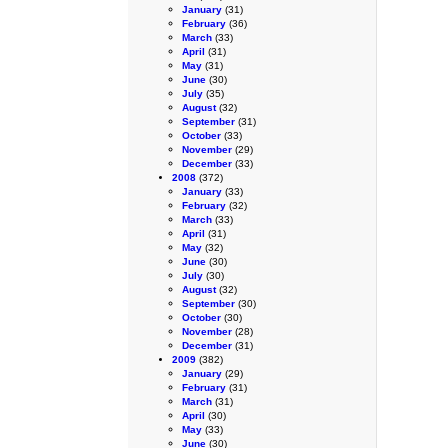
January
(31)
February
(36)
March
(33)
April
(31)
May
(31)
June
(30)
July
(35)
August
(32)
September
(31)
October
(33)
November
(29)
December
(33)
2008
(372)
January
(33)
February
(32)
March
(33)
April
(31)
May
(32)
June
(30)
July
(30)
August
(32)
September
(30)
October
(30)
November
(28)
December
(31)
2009
(382)
January
(29)
February
(31)
March
(31)
April
(30)
May
(33)
June
(30)