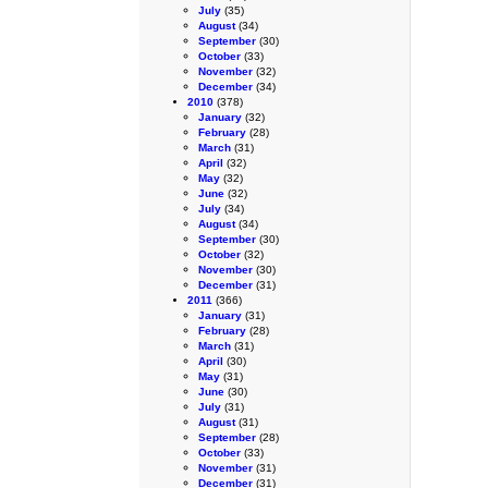
July
(35)
August
(34)
September
(30)
October
(33)
November
(32)
December
(34)
2010
(378)
January
(32)
February
(28)
March
(31)
April
(32)
May
(32)
June
(32)
July
(34)
August
(34)
September
(30)
October
(32)
November
(30)
December
(31)
2011
(366)
January
(31)
February
(28)
March
(31)
April
(30)
May
(31)
June
(30)
July
(31)
August
(31)
September
(28)
October
(33)
November
(31)
December
(31)