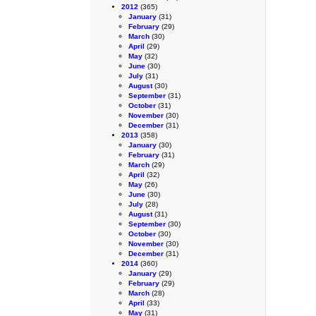
2012
(365)
January
(31)
February
(29)
March
(30)
April
(29)
May
(32)
June
(30)
July
(31)
August
(30)
September
(31)
October
(31)
November
(30)
December
(31)
2013
(358)
January
(30)
February
(31)
March
(29)
April
(32)
May
(26)
June
(30)
July
(28)
August
(31)
September
(30)
October
(30)
November
(30)
December
(31)
2014
(360)
January
(29)
February
(29)
March
(28)
April
(33)
May
(31)