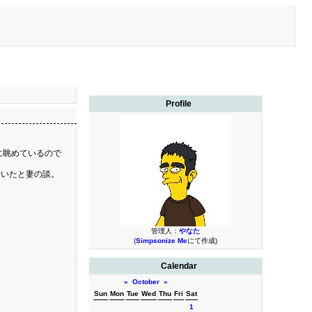
Profile
に眺めているので
ていたと妻の談。
管理人：
やなた
(
Simpsonize Me
にて作成)
Calendar
«
October
»
Sun
Mon
Tue
Wed
Thu
Fri
Sat
1