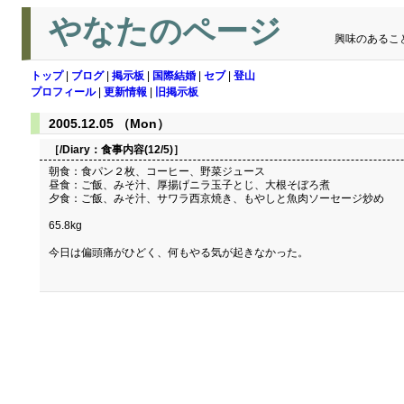
やなたのページ
興味のあるこ
トップ
|
ブログ
|
掲示板
|
国際結婚
|
セブ
|
登山
プロフィール
|
更新情報
|
旧掲示板
2005.12.05 （Mon）
［/Diary：
食事内容(12/5)
］
朝食：食パン２枚、コーヒー、野菜ジュース
昼食：ご飯、みそ汁、厚揚げニラ玉子とじ、大根そぼろ煮
夕食：ご飯、みそ汁、サワラ西京焼き、もやしと魚肉ソーセージ炒め
65.8kg
今日は偏頭痛がひどく、何もやる気が起きなかった。