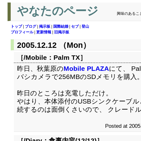
やなたのページ
興味のあるこ
トップ
|
ブログ
|
掲示板
|
国際結婚
|
セブ
|
登山
プロフィール
|
更新情報
|
旧掲示板
2005.12.12 （Mon）
［/Mobile：
Palm TX
］
昨日、秋葉原の
Mobile PLAZA
にて、 P
バシカメラで256MBのSDメモリを購入
昨日のところは充電しただけ。
やはり、本体添付のUSBシンクケーブル
続するのは面倒くさいので、 クレード
Posted at 2005
［/Diary：
食事内容(12/12)
］