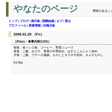
やなたのページ
興味のあるこ
トップ
|
ブログ
|
掲示板
|
国際結婚
|
セブ
|
登山
プロフィール
|
更新情報
|
旧掲示板
2006.01.20 （Fri）
［/Diary：
食事内容(1/20)
］
朝食：食パン２枚、コーヒー、野菜ジュース
昼食：ご飯、みそ汁、青菜の中華炒め、はすとこんにゃく炒め
夕食：ご飯、プチーロ風鍋、もやしとタマネギ炒め、キムチもやし
63.0kg