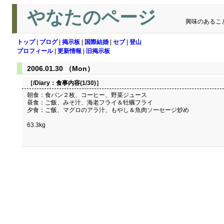
やなたのページ
興味のあるこ
トップ
|
ブログ
|
掲示板
|
国際結婚
|
セブ
|
登山
プロフィール
|
更新情報
|
旧掲示板
2006.01.30 （Mon）
［/Diary：
食事内容(1/30)
］
朝食：食パン２枚、コーヒー、野菜ジュース
昼食：ご飯、みそ汁、海老フライ＆牡蠣フライ
夕食：ご飯、マグロのアラ汁、もやし＆魚肉ソーセージ炒め
63.3kg