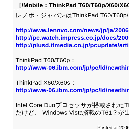
［/Mobile：
ThinkPad T60/T60p/X60/X
レノボ・ジャパンはThinkPad T60/T60p
http://www.lenovo.com/news/jp/ja/2006
http://pc.watch.impress.co.jp/docs/20
http://plusd.itmedia.co.jp/pcupdate/ar
ThinkPad T60/T60p：
http://www-06.ibm.com/jp/pc/ld/newth
ThinkPad X60/X60s：
http://www-06.ibm.com/jp/pc/ld/newth
Intel Core Duoプロセッサが搭載されたT
だけど、 Windows Vista搭載のT6
Posted at 2006