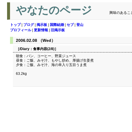
やなたのページ
興味のあるこ
トップ
|
ブログ
|
掲示板
|
国際結婚
|
セブ
|
登山
プロフィール
|
更新情報
|
旧掲示板
2006.02.08 （Wed）
［/Diary：
食事内容(2/8)
］
朝食：パン、コーヒー、野菜ジュース
昼食：ご飯、みそ汁、もやし炒め、厚揚げ生姜煮
夕食：ご飯、みそ汁、海の幸入り五目うま煮
63.2kg