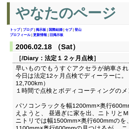
やなたのページ
トップ
|
ブログ
|
掲示板
|
国際結婚
|
セブ
|
登山
プロフィール
|
更新情報
|
旧掲示板
2006.02.18 （Sat）
［/Diary：
法定１２ヶ月点検
］
早いものでもうすぐアクセラが納車され
今日は法定12ヶ月点検でディーラーに。
12,700km）
１時間で点検とボディコーティングのメ
パソコンラックを幅1200mm×奥行60
えようと、 昼過ぎに家を出、ニトリとM
ニトリでは幅1500mm×奥行600mmのを
1100mm×奥行600mmの見つけるが、