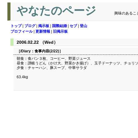
やなたのページ
興味のあるこ
トップ
|
ブログ
|
掲示板
|
国際結婚
|
セブ
|
登山
プロフィール
|
更新情報
|
旧掲示板
2006.02.22 （Wed）
［/Diary：
食事内容(2/22)
］
朝食：食パン３枚、コーヒー、野菜ジュース
昼食：讃岐うどん（かけ大、野菜かき揚げ）、玉子ドーナッツ、チョリ
夕食：チャーハン、豚スープ、中華サラダ
63.4kg