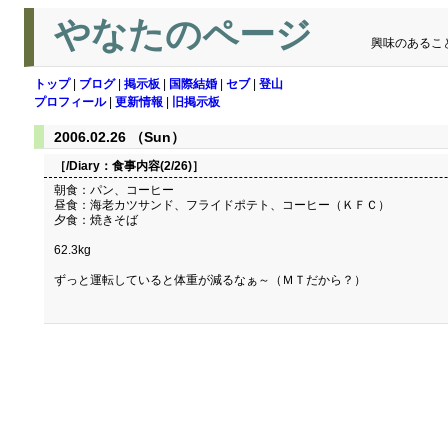
やなたのページ
興味のあるこ
トップ
|
ブログ
|
掲示板
|
国際結婚
|
セブ
|
登山
プロフィール
|
更新情報
|
旧掲示板
2006.02.26 （Sun）
［/Diary：
食事内容(2/26)
］
朝食：パン、コーヒー
昼食：海老カツサンド、フライドポテト、コーヒー（ＫＦＣ）
夕食：焼きそば
62.3kg
ずっと運転していると体重が減るなぁ～（ＭＴだから？）