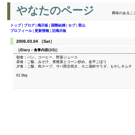
やなたのページ
興味のあるこ
トップ
|
ブログ
|
掲示板
|
国際結婚
|
セブ
|
登山
プロフィール
|
更新情報
|
旧掲示板
2006.03.04 （Sat）
［/Diary：
食事内容(3/3)
］
朝食：パン、コーヒー、野菜ジュース
昼食：ご飯、みそ汁、青梗菜とコーン炒め、金平ごぼう
夕食：ご飯、肉スープ、サバ西京焼き、カニ蒲鉾サラダ、もやしキムチ
62.9kg