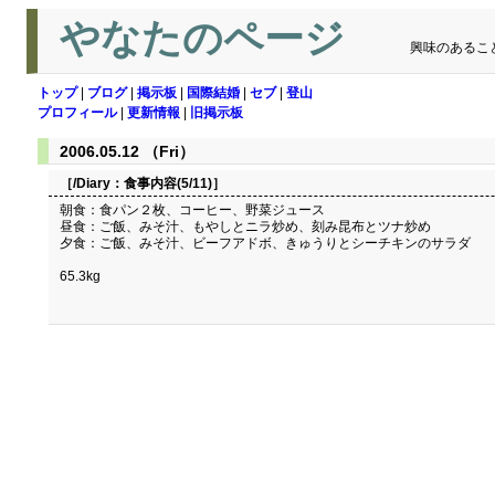
やなたのページ
興味のあるこ
トップ
|
ブログ
|
掲示板
|
国際結婚
|
セブ
|
登山
プロフィール
|
更新情報
|
旧掲示板
2006.05.12 （Fri）
［/Diary：
食事内容(5/11)
］
朝食：食パン２枚、コーヒー、野菜ジュース
昼食：ご飯、みそ汁、もやしとニラ炒め、刻み昆布とツナ炒め
夕食：ご飯、みそ汁、ビーフアドボ、きゅうりとシーチキンのサラダ
65.3kg