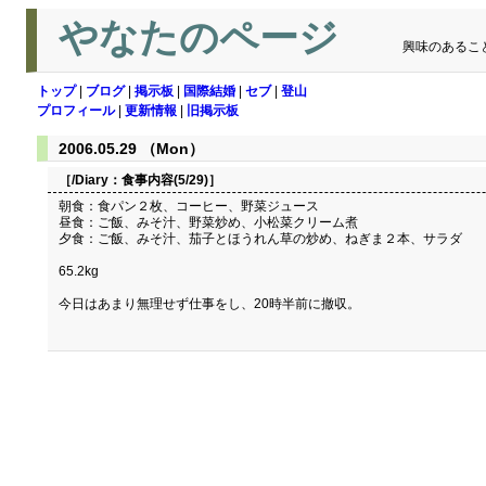
やなたのページ
興味のあるこ
トップ
|
ブログ
|
掲示板
|
国際結婚
|
セブ
|
登山
プロフィール
|
更新情報
|
旧掲示板
2006.05.29 （Mon）
［/Diary：
食事内容(5/29)
］
朝食：食パン２枚、コーヒー、野菜ジュース
昼食：ご飯、みそ汁、野菜炒め、小松菜クリーム煮
夕食：ご飯、みそ汁、茄子とほうれん草の炒め、ねぎま２本、サラダ
65.2kg
今日はあまり無理せず仕事をし、20時半前に撤収。