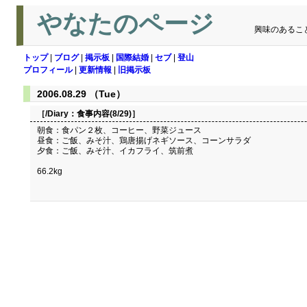
やなたのページ
興味のあるこ
トップ
|
ブログ
|
掲示板
|
国際結婚
|
セブ
|
登山
プロフィール
|
更新情報
|
旧掲示板
2006.08.29 （Tue）
［/Diary：
食事内容(8/29)
］
朝食：食パン２枚、コーヒー、野菜ジュース
昼食：ご飯、みそ汁、鶏唐揚げネギソース、コーンサラダ
夕食：ご飯、みそ汁、イカフライ、筑前煮
66.2kg