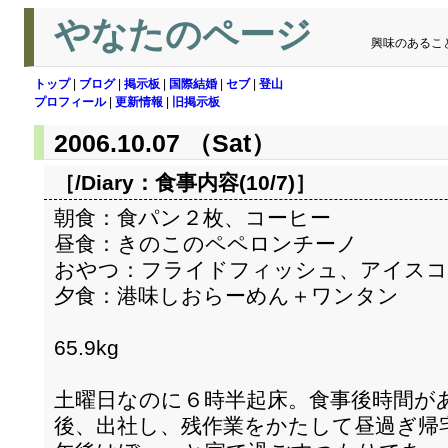
やなたのページ
興味のあるこ
トップ
|
ブログ
|
掲示板
|
国際結婚
|
セブ
|
登山
プロフィール
|
更新情報
|
旧掲示板
2006.10.07 （Sat）
［/Diary：
食事内容(10/7)
］
朝食：食パン２枚、コーヒー
昼食：きのこのペペロンチーノ
おやつ：フライドフィッシュ、アイスコ
夕食：港味しおらーめん＋ワンタン
65.9kg
土曜日なのに６時半起床。食事後時間が
後、出社し、残作業をかたして昼過ぎ帰