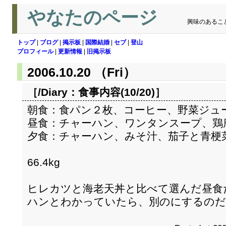
やなたのページ
興味のあるこ
トップ
|
ブログ
|
掲示板
|
国際結婚
|
セブ
|
登山
プロフィール
|
更新情報
|
旧掲示板
2006.10.20 （Fri）
［/Diary：
食事内容(10/20)
］
朝食：食パン２枚、コーヒー、野菜ジュ
昼食：チャーハン、ワンタンスープ、鶏
夕食：チャーハン、みそ汁、茄子と青梗
66.4kg
ヒレカツと海老天丼と比べて選んだ昼食
ハンとわかっていたら、別のにするのだ