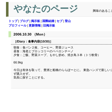
やなたのページ
興味のあるこ
トップ
|
ブログ
|
掲示板
|
国際結婚
|
セブ
|
登山
プロフィール
|
更新情報
|
旧掲示板
2006.10.30 （Mon）
［/Diary：
食事内容(10/30)
］
朝食：食パン２枚、コーヒー、野菜ジュース
昼食：海老とブロッコリーのペペロンチーノ
夕食：ご飯、野菜スープ、もやし炒め、焼き鳥３本（トリ軟骨）
66.9kg
今日は有休を取って、豊洲と船橋のららぽーとに。 東急ハンズで新しい
ず購入せず。
気長に探すことにする。