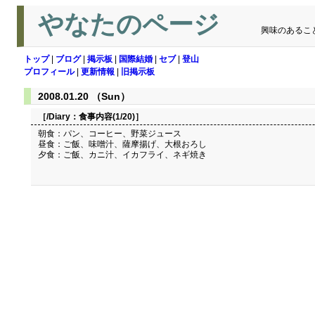
やなたのページ
興味のあるこ
トップ
|
ブログ
|
掲示板
|
国際結婚
|
セブ
|
登山
プロフィール
|
更新情報
|
旧掲示板
2008.01.20 （Sun）
［/Diary：
食事内容(1/20)
］
朝食：パン、コーヒー、野菜ジュース
昼食：ご飯、味噌汁、薩摩揚げ、大根おろし
夕食：ご飯、カニ汁、イカフライ、ネギ焼き