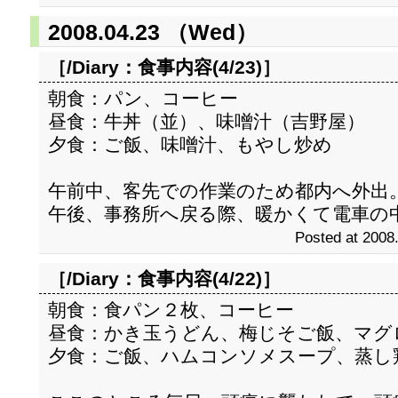
2008.04.23 （Wed）
［/Diary：
食事内容(4/23)
］
朝食：パン、コーヒー
昼食：牛丼（並）、味噌汁（吉野屋）
夕食：ご飯、味噌汁、もやし炒め
午前中、客先での作業のため都内へ外出
午後、事務所へ戻る際、暖かくて電車の
Posted at 2008
［/Diary：
食事内容(4/22)
］
朝食：食パン２枚、コーヒー
昼食：かき玉うどん、梅じそご飯、マグ
夕食：ご飯、ハムコンソメスープ、蒸し