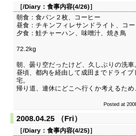
［/Diary：
食事内容(4/26)
］
朝食：食パン２枚、コーヒー
昼食：チキンフィレサンドライト、コー
夕食：鮭チャーハン、味噌汁、焼き鳥
72.2kg
朝、曇り空だったけど、久しぶりの洗車
昼頃、都内を経由して成田までドライブ
宅。
帰り道、連休にどこへ行くか考えるため
Posted at 200
2008.04.25 （Fri）
［/Diary：
食事内容(4/25)
］