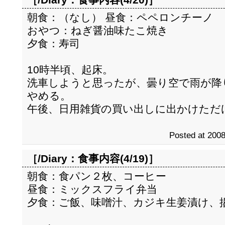
朝食：（なし） 昼食：ペペロンチーノ
おやつ：ねぎ醤油味たこ焼き
夕食：寿司
10時半頃、起床。
洗車しようと思ったが、曇り空で雨が降
やめる。
午後、日用雑貨の買い出しに出かけただ
Posted at 2008
［/Diary：
食事内容(4/19)
］
朝食：食パン２枚、コーヒー
昼食：ミックスフライ弁当
夕食：ご飯、味噌汁、カジキ生姜漬け、