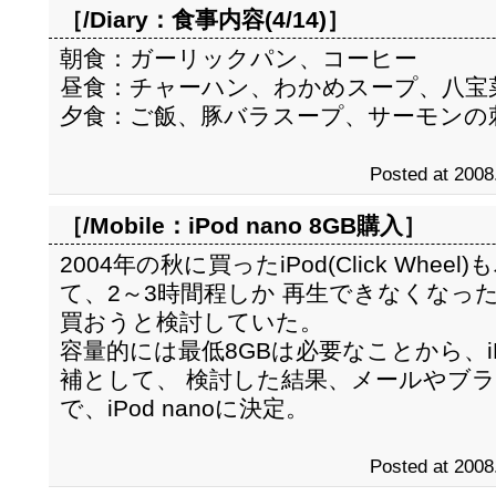
［/Diary：
食事内容(4/14)
］
朝食：ガーリックパン、コーヒー
昼食：チャーハン、わかめスープ、八宝
夕食：ご飯、豚バラスープ、サーモンの
Posted at 2008
［/Mobile：
iPod nano 8GB購入
］
2004年の秋に買ったiPod(Click Wh
て、2～3時間程しか 再生できなくなった
買おうと検討していた。
容量的には最低8GBは必要なことから、iPod 
補として、 検討した結果、メールやブ
で、iPod nanoに決定。
Posted at 2008