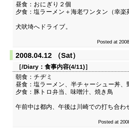
昼食：おにぎり２個
夕食：塩ラーメン＋海老ワンタン（幸楽
犬吠埼へドライブ。
Posted at 2008
2008.04.12 （Sat）
［/Diary：
食事内容(4/11)
］
朝食：チヂミ
昼食：塩ラーメン、半チャーシュー丼、
夕食：豚トロ弁当、味噌汁、焼き鳥
午前中は都内、午後は川崎での打ち合わ
Posted at 200