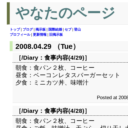
やなたのページ
トップ
|
ブログ
|
掲示板
|
国際結婚
|
セブ
|
登山
プロフィール
|
更新情報
|
旧掲示板
2008.04.29 （Tue）
［/Diary：
食事内容(4/29)
］
朝食：食パン２枚、コーヒー
昼食：ベーコンレタスバーガーセット
夕食：ミニカツ丼、味噌汁
Posted at 2008
［/Diary：
食事内容(4/28)
］
朝食：食パン２枚、コーヒー