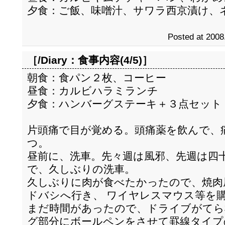
夕食：ご飯、味噌汁、サワラ西京漬け、
Posted at 2008
［/Diary：
食事内容(4/5)
］
朝食：食パン２枚、コーヒー
昼食：カルビハラミランチ
夕食：ハンバーグステーキ＋３点セット
片頭痛で目が覚める。頭痛薬を飲んで、
つ。
昼前に、洗車。先々週は風邪、先週は四
で、久しぶりの洗車。
久しぶりに肉が食べたかったので、焼肉
ドバシへ行き、 ワイヤレスマウス等を
まだ時間があったので、ドライブがてら
グ部分にボールペンをさせて罫線タイプ