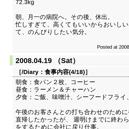
72.3kg
朝、月一の病院へ。その後、休出。
忙しすぎて、高くてもいいからおいしい
て、のんびりしたい気分。
Posted at 2008
2008.04.19 （Sat）
［/Diary：
食事内容(4/18)
］
朝食：食パン２枚、コーヒー
昼食：ラーメン＆チャーハン
夕食：ご飯、味噌汁、シーフードフライ
午後のお客さんとの打ち合わせのために
直帰したかったが、 週明けまでに終わ
をするために会社に戻り仕事。