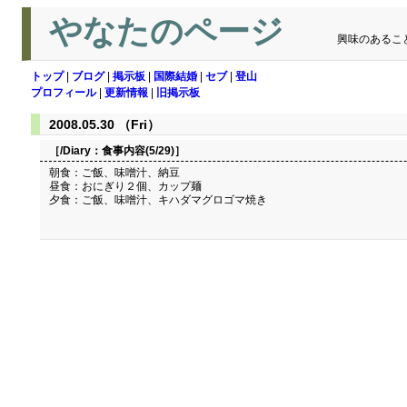
やなたのページ
興味のあるこ
トップ
|
ブログ
|
掲示板
|
国際結婚
|
セブ
|
登山
プロフィール
|
更新情報
|
旧掲示板
2008.05.30 （Fri）
［/Diary：
食事内容(5/29)
］
朝食：ご飯、味噌汁、納豆
昼食：おにぎり２個、カップ麺
夕食：ご飯、味噌汁、キハダマグロゴマ焼き