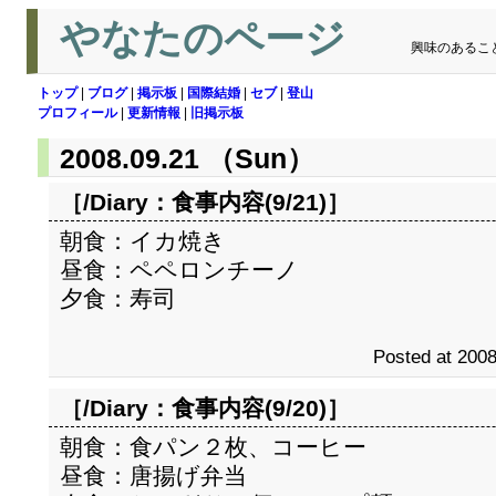
やなたのページ
興味のあるこ
トップ
|
ブログ
|
掲示板
|
国際結婚
|
セブ
|
登山
プロフィール
|
更新情報
|
旧掲示板
2008.09.21 （Sun）
［/Diary：
食事内容(9/21)
］
朝食：イカ焼き
昼食：ペペロンチーノ
夕食：寿司
Posted at 2008
［/Diary：
食事内容(9/20)
］
朝食：食パン２枚、コーヒー
昼食：唐揚げ弁当