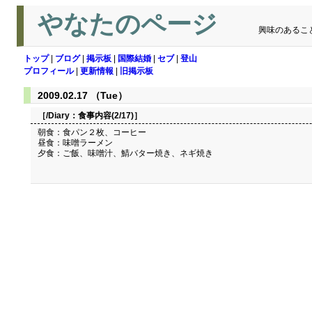
やなたのページ
興味のあるこ
トップ
|
ブログ
|
掲示板
|
国際結婚
|
セブ
|
登山
プロフィール
|
更新情報
|
旧掲示板
2009.02.17 （Tue）
［/Diary：
食事内容(2/17)
］
朝食：食パン２枚、コーヒー
昼食：味噌ラーメン
夕食：ご飯、味噌汁、鯖バター焼き、ネギ焼き