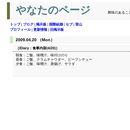
やなたのページ
興味のあるこ
トップ
|
ブログ
|
掲示板
|
国際結婚
|
セブ
|
登山
プロフィール
|
更新情報
|
旧掲示板
2009.04.20 （Mon）
［/Diary：
食事内容(4/20)
］
朝食：ご飯、味噌汁、味付けのり
昼食：ご飯、クラムチャウダー、ビーフシチュー
夕食：ご飯、味噌汁、唐揚げ、サラダ