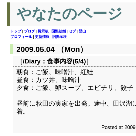
やなたのページ
トップ
|
ブログ
|
掲示板
|
国際結婚
|
セブ
|
登山
プロフィール
|
更新情報
|
旧掲示板
2009.05.04 （Mon）
［/Diary：
食事内容(5/4)
］
朝食：ご飯、味噌汁、紅鮭
昼食：カツ丼、味噌汁
夕食：ご飯、卵スープ、エビチリ、餃子
昼前に秋田の実家を出発。途中、田沢湖
着。
Posted at 2009