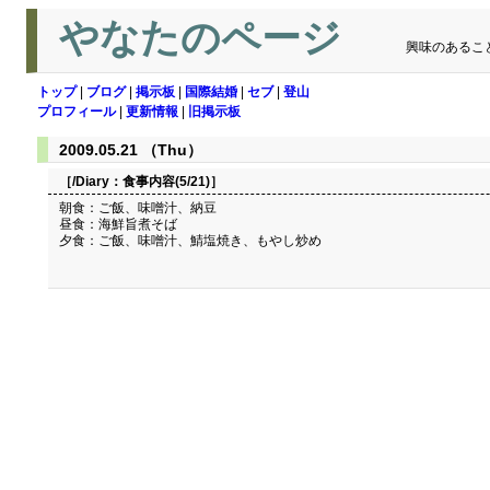
やなたのページ
興味のあるこ
トップ
|
ブログ
|
掲示板
|
国際結婚
|
セブ
|
登山
プロフィール
|
更新情報
|
旧掲示板
2009.05.21 （Thu）
［/Diary：
食事内容(5/21)
］
朝食：ご飯、味噌汁、納豆
昼食：海鮮旨煮そば
夕食：ご飯、味噌汁、鯖塩焼き、もやし炒め