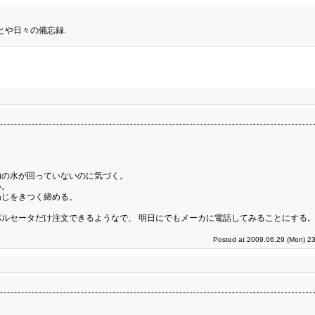
とや日々の備忘録.
内の水が回っていないのに気づく。
い。
ねじをきつく締める。
ルセータだけ注文できるようなで、 明日にでもメーカに電話してみることにする
Posted at 2009.06.29 (Mon) 23