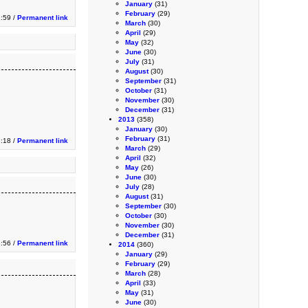
January
(31)
February
(29)
:59 /
Permanent link
March
(30)
April
(29)
May
(32)
June
(30)
July
(31)
August
(30)
September
(31)
October
(31)
November
(30)
December
(31)
2013
(358)
January
(30)
February
(31)
2:18 /
Permanent link
March
(29)
April
(32)
May
(26)
June
(30)
July
(28)
August
(31)
September
(30)
October
(30)
November
(30)
December
(31)
:56 /
Permanent link
2014
(360)
January
(29)
February
(29)
March
(28)
April
(33)
May
(31)
June
(30)