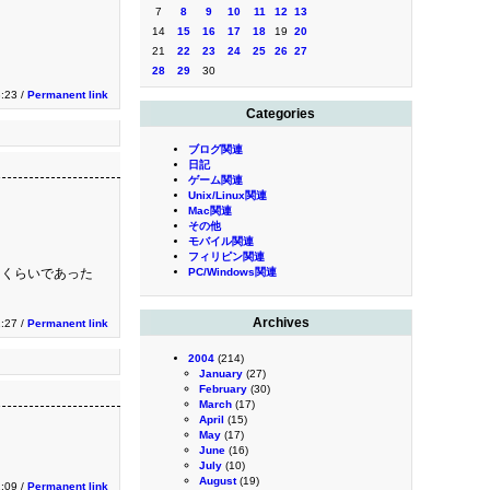
7
8
9
10
11
12
13
14
15
16
17
18
19
20
21
22
23
24
25
26
27
28
29
30
3:23 /
Permanent link
Categories
ブログ関連
日記
ゲーム関連
Unix/Linux関連
Mac関連
その他
モバイル関連
フィリピン関連
るくらいであった
PC/Windows関連
Archives
2:27 /
Permanent link
2004
(214)
January
(27)
February
(30)
March
(17)
April
(15)
May
(17)
June
(16)
July
(10)
August
(19)
2:09 /
Permanent link