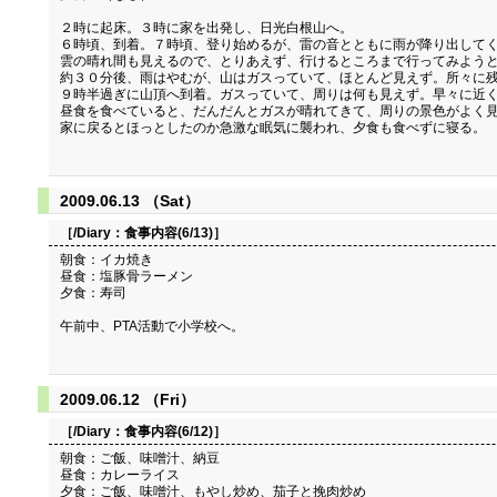
２時に起床。３時に家を出発し、日光白根山へ。
６時頃、到着。７時頃、登り始めるが、雷の音とともに雨が降り出して
雲の晴れ間も見えるので、とりあえず、行けるところまで行ってみよう
約３０分後、雨はやむが、山はガスっていて、ほとんど見えず。所々に
９時半過ぎに山頂へ到着。ガスっていて、周りは何も見えず。早々に近
昼食を食べていると、だんだんとガスが晴れてきて、周りの景色がよく見
家に戻るとほっとしたのか急激な眠気に襲われ、夕食も食べずに寝る。
2009.06.13 （Sat）
［/Diary：
食事内容(6/13)
］
朝食：イカ焼き
昼食：塩豚骨ラーメン
夕食：寿司
午前中、PTA活動で小学校へ。
2009.06.12 （Fri）
［/Diary：
食事内容(6/12)
］
朝食：ご飯、味噌汁、納豆
昼食：カレーライス
夕食：ご飯、味噌汁、もやし炒め、茄子と挽肉炒め