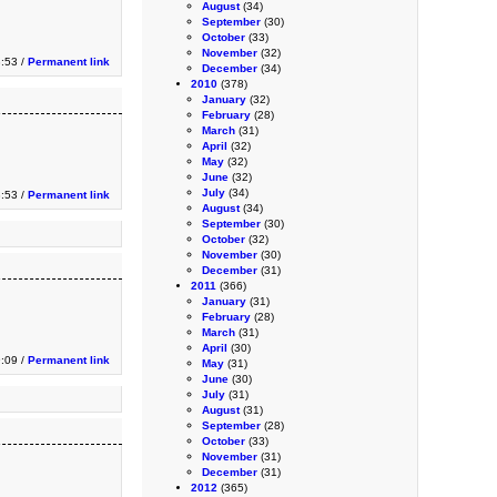
August
(34)
September
(30)
October
(33)
November
(32)
3:53 /
Permanent link
December
(34)
2010
(378)
January
(32)
February
(28)
March
(31)
April
(32)
May
(32)
June
(32)
July
(34)
3:53 /
Permanent link
August
(34)
September
(30)
October
(32)
November
(30)
December
(31)
2011
(366)
January
(31)
February
(28)
March
(31)
April
(30)
9:09 /
Permanent link
May
(31)
June
(30)
July
(31)
August
(31)
September
(28)
October
(33)
November
(31)
December
(31)
2012
(365)