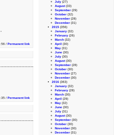
July
(27)
August
(33)
September
(29)
October
(32)
November
(28)
December
(31)
2015
(356)
る。
January
(32)
February
(26)
March
(32)
:56 /
Permanent link
April
(30)
May
(31)
June
(30)
July
(30)
August
(30)
September
(28)
October
(30)
November
(27)
December
(30)
2016
(363)
January
(32)
February
(28)
March
(30)
2:35 /
Permanent link
April
(29)
May
(32)
June
(30)
July
(31)
August
(30)
September
(30)
October
(30)
November
(30)
December
(31)