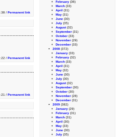
February
(36)
March
(33)
April
(31)
1:38 /
Permanent link
May
(31)
June
(30)
July
(35)
August
(32)
September
(31)
October
(33)
November
(29)
December
(33)
2008
(372)
January
(33)
February
(32)
:22 /
Permanent link
March
(33)
April
(31)
May
(32)
June
(30)
July
(30)
August
(32)
September
(30)
October
(30)
:21 /
Permanent link
November
(28)
December
(31)
2009
(382)
January
(29)
February
(31)
March
(31)
April
(30)
May
(33)
June
(30)
July
(35)