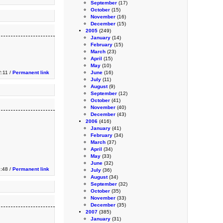
September
(17)
October
(15)
November
(16)
December
(15)
2005
(249)
January
(14)
February
(15)
March
(23)
April
(15)
May
(10)
2:11 /
Permanent link
June
(16)
July
(11)
August
(9)
September
(12)
October
(41)
November
(40)
December
(43)
2006
(416)
January
(41)
February
(34)
March
(37)
April
(34)
May
(33)
June
(32)
:48 /
Permanent link
July
(36)
August
(34)
September
(32)
October
(35)
November
(33)
December
(35)
2007
(385)
January
(31)