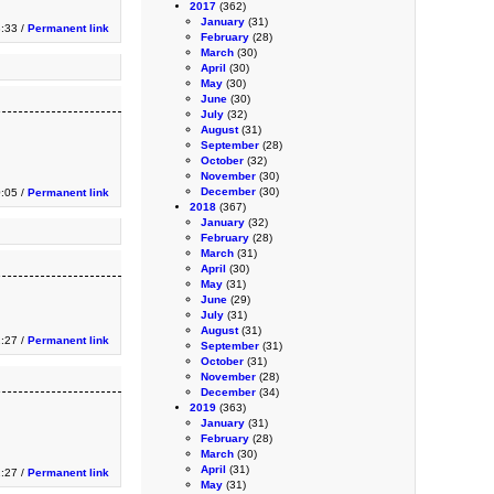
2017
(362)
January
(31)
3:33 /
Permanent link
February
(28)
March
(30)
April
(30)
May
(30)
June
(30)
July
(32)
August
(31)
September
(28)
October
(32)
November
(30)
December
(30)
0:05 /
Permanent link
2018
(367)
January
(32)
February
(28)
March
(31)
April
(30)
May
(31)
June
(29)
July
(31)
August
(31)
:27 /
Permanent link
September
(31)
October
(31)
November
(28)
December
(34)
2019
(363)
January
(31)
February
(28)
March
(30)
April
(31)
:27 /
Permanent link
May
(31)