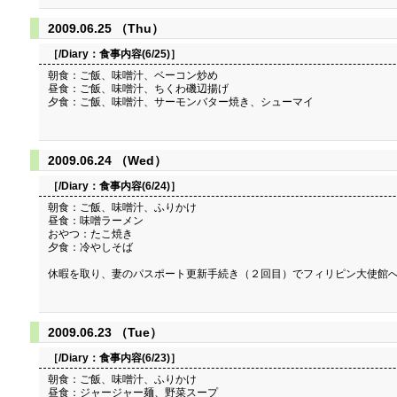
2009.06.25 （Thu）
［/Diary：
食事内容(6/25)
］
朝食：ご飯、味噌汁、ベーコン炒め
昼食：ご飯、味噌汁、ちくわ磯辺揚げ
夕食：ご飯、味噌汁、サーモンバター焼き、シューマイ
2009.06.24 （Wed）
［/Diary：
食事内容(6/24)
］
朝食：ご飯、味噌汁、ふりかけ
昼食：味噌ラーメン
おやつ：たこ焼き
夕食：冷やしそば
休暇を取り、妻のパスポート更新手続き（２回目）でフィリピン大使館
2009.06.23 （Tue）
［/Diary：
食事内容(6/23)
］
朝食：ご飯、味噌汁、ふりかけ
昼食：ジャージャー麺、野菜スープ