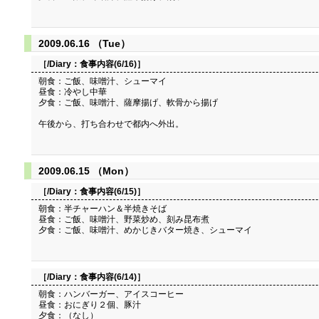
2009.06.16 （Tue）
［/Diary：
食事内容(6/16)
］
朝食：ご飯、味噌汁、シューマイ
昼食：冷やし中華
夕食：ご飯、味噌汁、薩摩揚げ、軟骨から揚げ
午後から、打ち合わせで都内へ外出。
2009.06.15 （Mon）
［/Diary：
食事内容(6/15)
］
朝食：半チャーハン＆半焼きそば
昼食：ご飯、味噌汁、野菜炒め、刻み昆布煮
夕食：ご飯、味噌汁、めかじきバター焼き、シューマイ
［/Diary：
食事内容(6/14)
］
朝食：ハンバーガー、アイスコーヒー
昼食：おにぎり２個、豚汁
夕食：（なし）