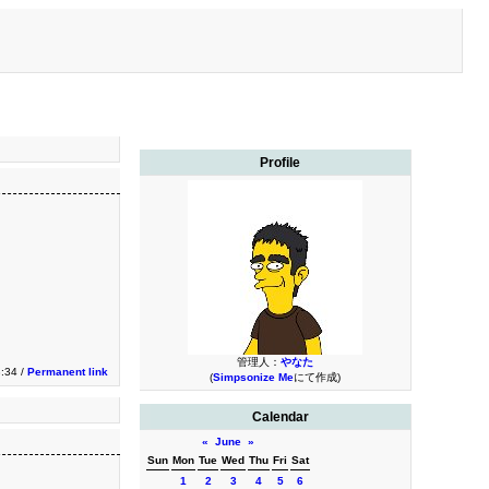
Profile
。
管理人：
やなた
:34 /
Permanent link
(
Simpsonize Me
にて作成)
Calendar
«
June
»
Sun
Mon
Tue
Wed
Thu
Fri
Sat
1
2
3
4
5
6