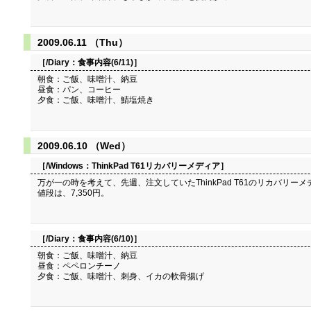
2009.06.11 （Thu）
［/Diary：
食事内容(6/11)
］
朝食：ご飯、味噌汁、納豆
昼食：パン、コーヒー
夕食：ご飯、味噌汁、鯖塩焼き
2009.06.10 （Wed）
［/Windows：
ThinkPad T61リカバリーメディア
］
万が一の時を考えて、先週、注文していたThinkPad T61のリカバリー
値段は、7,350円。
［/Diary：
食事内容(6/10)
］
朝食：ご飯、味噌汁、納豆
昼食：ペペロンチーノ
夕食：ご飯、味噌汁、刺身、イカの軟骨揚げ