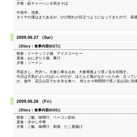
夕食：鮭チャーハン＆焼きそば
午前中、洗車。
タイヤの溝はまだあるが、ひび割れが目立つようになってきたので、昼過ぎに
2009.06.27 （Sat）
［/Diary：
食事内容(6/27)
］
朝食：ドーナッツ２個、アイスコーヒー
昼食：おにぎり２個、豚汁
夕食：ソーメン
早起きし、丹沢へ。大倉に車を止め、大倉尾根より塔ノ岳を目指す。
今日は天気がよいのはいいのだが、ほとんど風がなかったため、立ってい
が、途中、花立山荘でかき氷を食べ、 何とか４時間弱で塔ノ岳山頂に到
2009.06.26 （Fri）
［/Diary：
食事内容(6/26)
］
朝食：ご飯、味噌汁、ベーコン炒め
昼食：冷やし中華
夕食：ご飯、味噌汁、刺身、たこ唐揚げ