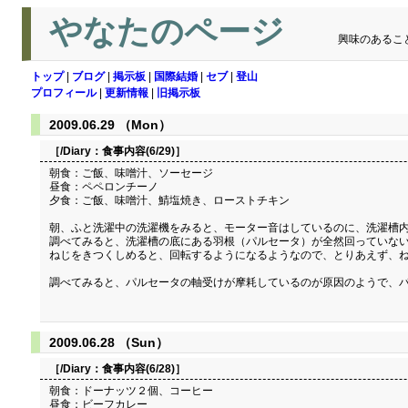
やなたのページ
興味のあるこ
トップ
|
ブログ
|
掲示板
|
国際結婚
|
セブ
|
登山
プロフィール
|
更新情報
|
旧掲示板
2009.06.29 （Mon）
［/Diary：
食事内容(6/29)
］
朝食：ご飯、味噌汁、ソーセージ
昼食：ペペロンチーノ
夕食：ご飯、味噌汁、鯖塩焼き、ローストチキン
朝、ふと洗濯中の洗濯機をみると、モーター音はしているのに、洗濯槽
調べてみると、洗濯槽の底にある羽根（パルセータ）が全然回っていな
ねじをきつくしめると、回転するようになるようなので、とりあえず、
調べてみると、パルセータの軸受けが摩耗しているのが原因のようで、パ
2009.06.28 （Sun）
［/Diary：
食事内容(6/28)
］
朝食：ドーナッツ２個、コーヒー
昼食：ビーフカレー