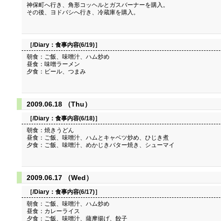
神保町へ行き、角形コッヘルとガスバーナーを購入。
その後、ヨドバシへ行き、冷蔵庫を購入。
［/Diary：
食事内容(6/19)
］
朝食：ご飯、味噌汁、ハム炒め
昼食：味噌ラーメン
夕食：ビール、つまみ
2009.06.18 （Thu）
［/Diary：
食事内容(6/18)
］
朝食：焼きうどん
昼食：ご飯、味噌汁、ハムとキャベツ炒め、ひじき煮
夕食：ご飯、味噌汁、めかじきバター焼き、シューマイ
2009.06.17 （Wed）
［/Diary：
食事内容(6/17)
］
朝食：ご飯、味噌汁、ハム炒め
昼食：カレーライス
夕食：ご飯、味噌汁、薩摩揚げ、餃子