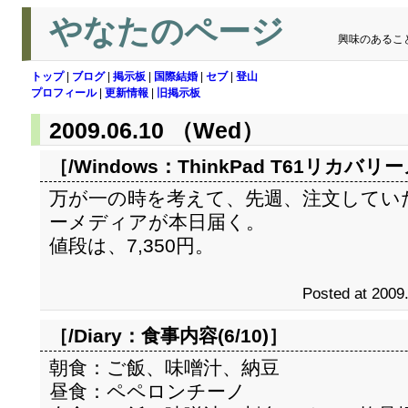
やなたのページ
興味のあるこ
トップ
|
ブログ
|
掲示板
|
国際結婚
|
セブ
|
登山
プロフィール
|
更新情報
|
旧掲示板
2009.06.10 （Wed）
［/Windows：
ThinkPad T61リカバ
万が一の時を考えて、先週、注文していたTh
ーメディアが本日届く。
値段は、7,350円。
Posted at 2009
［/Diary：
食事内容(6/10)
］
朝食：ご飯、味噌汁、納豆
昼食：ペペロンチーノ